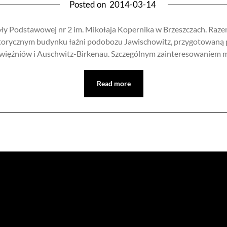
Posted on
2014-03-14
oły Podstawowej nr 2 im. Mikołaja Kopernika w Brzeszczach. Raze
historycznym budynku łaźni podobozu Jawischowitz, przygotowaną
u więźniów i Auschwitz-Birkenau. Szczególnym zainteresowaniem 
Read more