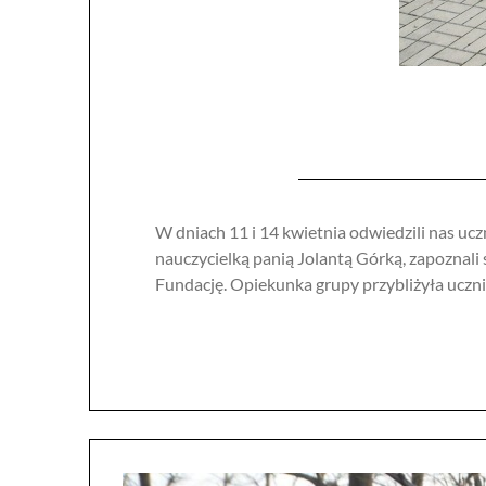
W dniach 11 i 14 kwietnia odwiedzili nas uc
nauczycielką panią Jolantą Górką, zapoznali
Fundację. Opiekunka grupy przybliżyła uczn