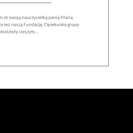
m ze swoją nauczycielką panią Marią
 przez naszą Fundację. Opiekunka grupy
młodzieży cieszyły…