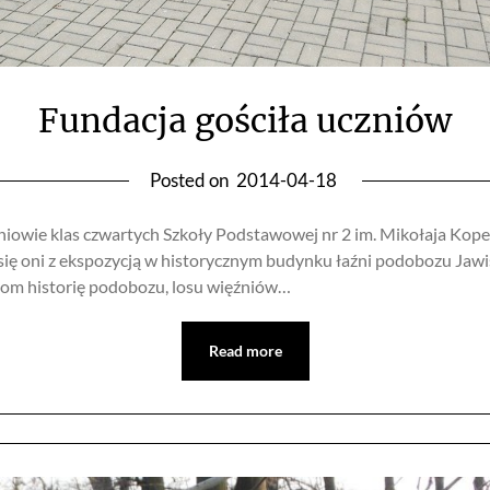
Fundacja gościła uczniów
Posted on
2014-04-18
zniowie klas czwartych Szkoły Podstawowej nr 2 im. Mikołaja Kop
 się oni z ekspozycją w historycznym budynku łaźni podobozu Jaw
iom historię podobozu, losu więźniów…
Read more