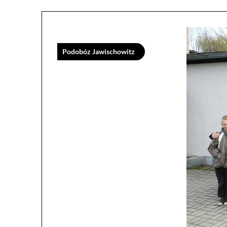
Podobóz Jawischowitz