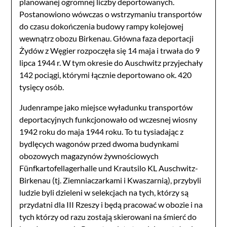
planowanej ogromnej liczby deportowanych.
Postanowiono wówczas o wstrzymaniu transportów
do czasu dokończenia budowy rampy kolejowej
wewnątrz obozu Birkenau. Główna faza deportacji
Żydów z Węgier rozpoczęła się 14 maja i trwała do 9
lipca 1944 r. W tym okresie do Auschwitz przyjechały
142 pociągi, którymi łącznie deportowano ok. 420
tysięcy osób.
Judenrampe jako miejsce wyładunku transportów
deportacyjnych funkcjonowało od wczesnej wiosny
1942 roku do maja 1944 roku. To tu tysiadając z
bydlęcych wagonów przed dwoma budynkami
obozowych magazynów żywnościowych
Fünfkartofellagerhalle und Krautsilo KL Auschwitz-
Birkenau (tj. Ziemniaczarkami i Kwaszarnią), przybyli
ludzie byli dzieleni w selekcjach na tych, którzy są
przydatni dla III Rzeszy i będą pracować w obozie i na
tych którzy od razu zostają skierowani na śmierć do