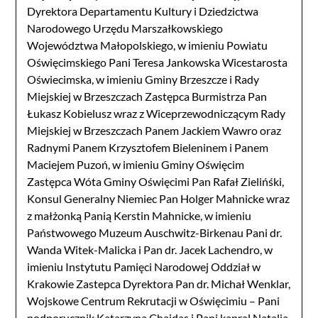
Dyrektora Departamentu Kultury i Dziedzictwa
Narodowego Urzędu Marszałkowskiego
Województwa Małopolskiego, w imieniu Powiatu
Oświęcimskiego Pani Teresa Jankowska Wicestarosta
Oświecimska, w imieniu Gminy Brzeszcze i Rady
Miejskiej w Brzeszczach Zastępca Burmistrza Pan
Łukasz Kobielusz wraz z Wiceprzewodniczącym Rady
Miejskiej w Brzeszczach Panem Jackiem Wawro oraz
Radnymi Panem Krzysztofem Bieleninem i Panem
Maciejem Puzoń, w imieniu Gminy Oświęcim
Zastępca Wóta Gminy Oświęcimi Pan Rafał Zielińśki,
Konsul Generalny Niemiec Pan Holger Mahnicke wraz
z małżonką Panią Kerstin Mahnicke, w imieniu
Państwowego Muzeum Auschwitz-Birkenau Pani dr.
Wanda Witek-Malicka i Pan dr. Jacek Lachendro, w
imieniu Instytutu Pamięci Narodowej Oddział w
Krakowie Zastepca Dyrektora Pan dr. Michał Wenklar,
Wojskowe Centrum Rekrutacji w Oświęcimiu – Pani
podporucznik Katarzyna Chajdas i Pani kapral Natalia