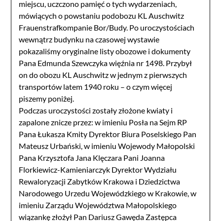
miejscu, uczczono pamięć o tych wydarzeniach,
mówiących o powstaniu podobozu KL Auschwitz
Frauenstrafkompanie Bor/Budy. Po uroczystościach
wewnątrz budynku na czasowej wystawie
pokazaliśmy oryginalne listy obozowe i dokumenty
Pana Edmunda Szewczyka więźnia nr 1498. Przybył
on do obozu KL Auschwitz w jednym z pierwszych
transportów latem 1940 roku – o czym więcej
piszemy poniżej.
Podczas uroczystości zostały złożone kwiaty i
zapalone znicze przez: w imieniu Posła na Sejm RP
Pana Łukasza Kmity Dyrektor Biura Poselskiego Pan
Mateusz Urbański, w imieniu Wojewody Małopolski
Pana Krzysztofa Jana Klęczara Pani Joanna
Florkiewicz-Kamieniarczyk Dyrektor Wydziału
Rewaloryzacji Zabytków Krakowa i Dziedzictwa
Narodowego Urzedu Wojewódzkiego w Krakowie, w
imieniu Zarządu Województwa Małopolskiego
wiązankę złożył Pan Dariusz Gawęda Zastępca