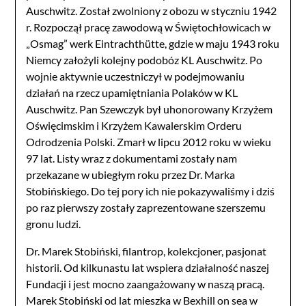
Auschwitz. Został zwolniony z obozu w styczniu 1942
r. Rozpoczął pracę zawodową w Świętochłowicach w
„Osmag” werk Eintrachthütte, gdzie w maju 1943 roku
Niemcy założyli kolejny podobóz KL Auschwitz. Po
wojnie aktywnie uczestniczył w podejmowaniu
działań na rzecz upamiętniania Polaków w KL
Auschwitz. Pan Szewczyk był uhonorowany Krzyżem
Oświęcimskim i Krzyżem Kawalerskim Orderu
Odrodzenia Polski. Zmarł w lipcu 2012 roku w wieku
97 lat. Listy wraz z dokumentami zostały nam
przekazane w ubiegłym roku przez Dr. Marka
Stobińskiego. Do tej pory ich nie pokazywaliśmy i dziś
po raz pierwszy zostały zaprezentowane szerszemu
gronu ludzi.
Dr. Marek Stobiński, filantrop, kolekcjoner, pasjonat
historii. Od kilkunastu lat wspiera działalność naszej
Fundacji i jest mocno zaangażowany w naszą pracą.
Marek Stobiński od lat mieszka w Bexhill on sea w