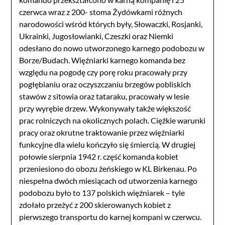
czerwca wraz z 200- stoma Żydówkami różnych
narodowości wśród których były, Słowaczki, Rosjanki,
Ukrainki, Jugosłowianki, Czeszki oraz Niemki
odesłano do nowo utworzonego karnego podobozu w
Borze/Budach. Więźniarki karnego komanda bez
względu na pogodę czy porę roku pracowały przy
pogłębianiu oraz oczyszczaniu brzegów pobliskich
stawów z sitowia oraz tataraku, pracowały w lesie
przy wyrębie drzew. Wykonywały także większość
prac rolniczych na okolicznych polach. Ciężkie warunki
pracy oraz okrutne traktowanie przez więźniarki
funkcyjne dla wielu kończyło się śmiercią. W drugiej
połowie sierpnia 1942 r. część komanda kobiet
przeniesiono do obozu żeńskiego w KL Birkenau. Po
niespełna dwóch miesiącach od utworzenia karnego
podobozu było to 137 polskich więźniarek – tyle
zdołało przeżyć z 200 skierowanych kobiet z
pierwszego transportu do karnej kompani w czerwcu.