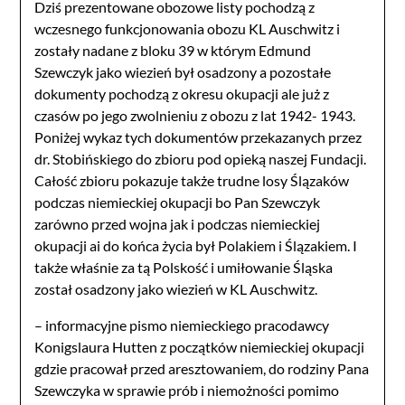
Dziś prezentowane obozowe listy pochodzą z
wczesnego funkcjonowania obozu KL Auschwitz i
zostały nadane z bloku 39 w którym Edmund
Szewczyk jako wiezień był osadzony a pozostałe
dokumenty pochodzą z okresu okupacji ale już z
czasów po jego zwolnieniu z obozu z lat 1942- 1943.
Poniżej wykaz tych dokumentów przekazanych przez
dr. Stobińskiego do zbioru pod opieką naszej Fundacji.
Całość zbioru pokazuje także trudne losy Ślązaków
podczas niemieckiej okupacji bo Pan Szewczyk
zarówno przed wojna jak i podczas niemieckiej
okupacji ai do końca życia był Polakiem i Ślązakiem. I
także właśnie za tą Polskość i umiłowanie Śląska
został osadzony jako wiezień w KL Auschwitz.
– informacyjne pismo niemieckiego pracodawcy
Konigslaura Hutten z początków niemieckiej okupacji
gdzie pracował przed aresztowaniem, do rodziny Pana
Szewczyka w sprawie prób i niemożności pomimo