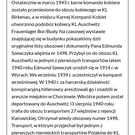
Ostatecznie w marcu 1943 r. karne komando kobiece
zostało przeniesione do obozu kobiecego w KL
Birkenau, a w miejscu Karnej Kompanii Kobiet
utworzono podobóz kobiecy KL Auschwitz
Frauenlager Bor/Budy. Na czasowej wystawie
znajdującej się w budynku pokazaliśmy dziś
oryginalne listy obozowe i dokumenty Pana Edmunda
Szewczyka więźnia nr 1498. Przybył on do obozu KL
Auschwitz w jednym z pierwszych transportów latem
1940 roku Edmund Szewczyk urodził się w 1914 r. w
Wyrach. We wrześniu 1939 r. uczestniczył w kampanii
wrześniowej. W 1940 r. za harcerską działalność
konspiracyjną hitlerowcy aresztowali go i osadzili w
areszcie miejskim w Chorzowie. Wkrótce potem został
deportowany do Auschwitz. l3 sierpnia 1940 roku
trafia do obozu transportem 27 więźniów z rejencji
Katowickiej. Otrzymał wtedy obozowy numer 1498.
Transport, w którym przyjechał był jednym z
pierwszych niemieckich transportów Polaków do KL