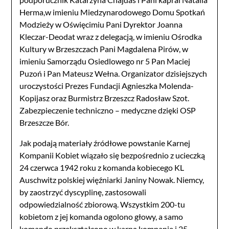
Herma,w imieniu Miedzynarodowego Domu Spotkań
Modzieży w Oświęcimiu Pani Dyrektor Joanna
Kleczar-Deodat wraz z delegacją, w imieniu Ośrodka
Kultury w Brzeszczach Pani Magdalena Pirów, w
imieniu Samorządu Osiedlowego nr 5 Pan Maciej
Puzoń i Pan Mateusz Wełna. Organizator dzisiejszych
uroczystości Prezes Fundacji Agnieszka Molenda-
Kopijasz oraz Burmistrz Brzeszcz Radosław Szot.
Zabezpieczenie techniczno – medyczne dzięki OSP
Brzeszcze Bór.
Jak podają materiały źródłowe powstanie Karnej
Kompanii Kobiet wiązało się bezpośrednio z ucieczką
24 czerwca 1942 roku z komanda kobiecego KL
Auschwitz polskiej więźniarki Janiny Nowak. Niemcy,
by zaostrzyć dyscyplinę, zastosowali
odpowiedzialność zbiorową. Wszystkim 200-tu
kobietom z jej komanda ogolono głowy, a samo
komando przekształcono w karną kompanię i 25