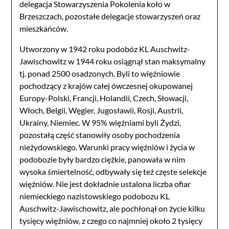
delegacja Stowarzyszenia Pokolenia koło w
Brzeszczach, pozostałe delegacje stowarzyszeń oraz
mieszkańców.
Utworzony w 1942 roku podobóz KL Auschwitz-
Jawischowitz w 1944 roku osiągnął stan maksymalny
tj. ponad 2500 osadzonych. Byli to więźniowie
pochodzący z krajów całej ówczesnej okupowanej
Europy-Polski, Francji, Holandii, Czech, Słowacji,
Włoch, Belgii, Węgier, Jugosławii, Rosji, Austrii,
Ukrainy, Niemiec. W 95% więźniami byli Żydzi,
pozostałą część stanowiły osoby pochodzenia
nieżydowskiego. Warunki pracy więźniów i życia w
podobozie były bardzo ciężkie, panowała w nim
wysoka śmiertelność, odbywały się też częste selekcje
więźniów. Nie jest dokładnie ustalona liczba ofiar
niemieckiego nazistowskiego podobozu KL
Auschwitz-Jawischowitz, ale pochłonął on życie kilku
tysięcy więźniów, z czego co najmniej około 2 tysięcy