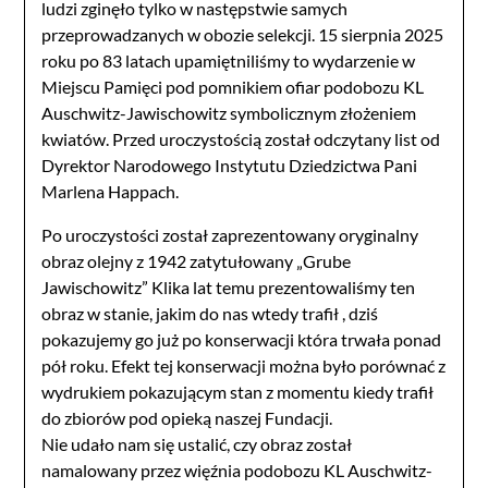
ludzi zginęło tylko w następstwie samych
przeprowadzanych w obozie selekcji. 15 sierpnia 2025
roku po 83 latach upamiętniliśmy to wydarzenie w
Miejscu Pamięci pod pomnikiem ofiar podobozu KL
Auschwitz-Jawischowitz symbolicznym złożeniem
kwiatów. Przed uroczystością został odczytany list od
Dyrektor Narodowego Instytutu Dziedzictwa Pani
Marlena Happach.
Po uroczystości został zaprezentowany oryginalny
obraz olejny z 1942 zatytułowany „Grube
Jawischowitz” Klika lat temu prezentowaliśmy ten
obraz w stanie, jakim do nas wtedy trafił , dziś
pokazujemy go już po konserwacji która trwała ponad
pół roku. Efekt tej konserwacji można było porównać z
wydrukiem pokazującym stan z momentu kiedy trafił
do zbiorów pod opieką naszej Fundacji.
Nie udało nam się ustalić, czy obraz został
namalowany przez więźnia podobozu KL Auschwitz-